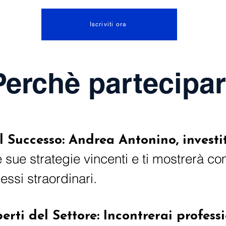
Iscriviti ora
Perchè partecipa
el Successo: Andrea Antonino, invest
e sue strategie vincenti e ti mostrerà c
essi straordinari.
erti del Settore: Incontrerai professi