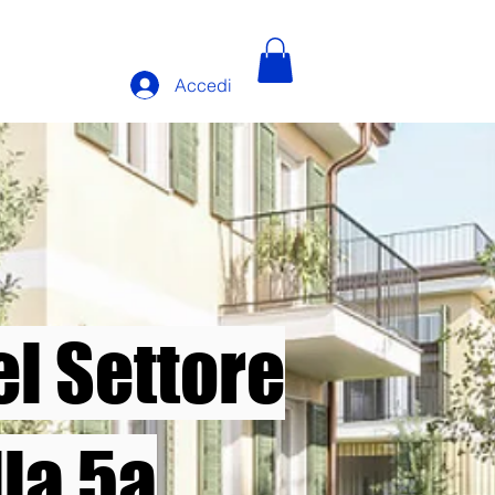
Accedi
el Settore
la 5a