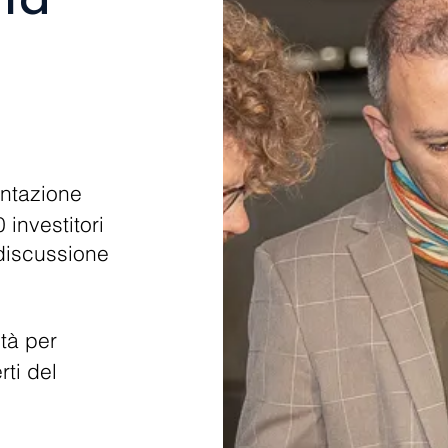
ntazione
 investitori
e discussione
tà per
ti del