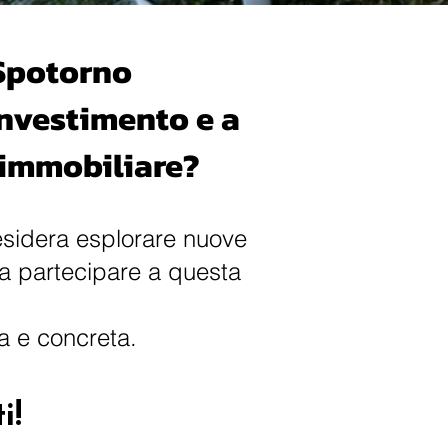
 Spotorno
investimento e a
e immobiliare?
desidera esplorare nuove
a a partecipare a questa
va e concreta.
i!