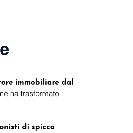
re
itore immobiliare dal
ome ha trasformato i
onisti di spicco