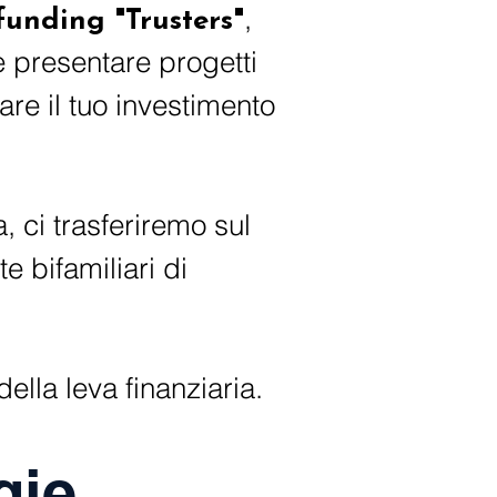
,
unding "Trusters"
e presentare progetti
iare il tuo investimento
 ci trasferiremo sul
e bifamiliari di
ella leva finanziaria.
gie