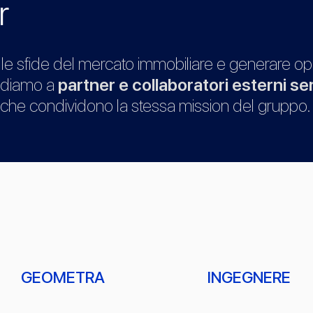
r
 le sfide del mercato immobiliare e generare op
ffidiamo a
partner e collaboratori esterni ser
che condividono la stessa mission del gruppo.
GEOMETRA
INGEGNERE