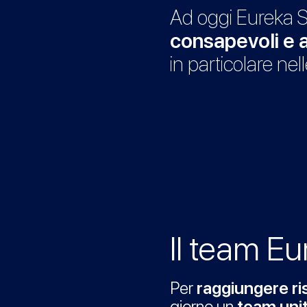
Ad oggi Eureka S
consapevoli e 
in particolare ne
Il team Eu
Per
raggiungere ris
giorno un
team uni