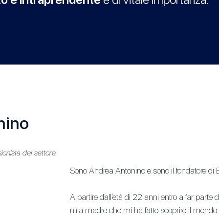
nino
ionista del settore
Sono Andrea Antonino e sono il fondatore di E
A partire dall’età di 22 anni entro a far parte 
mia madre che mi ha fatto scoprire il mondo d