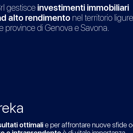
rl gestisce
investimenti immobiliari
ad alto rendimento
nel territorio ligure
lle province di Genova e Savona.
reka
ultati ottimali
e per affrontare nuove sfide o
to e intraprendente
è di vitale importanza.