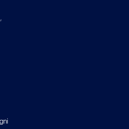
,
gni