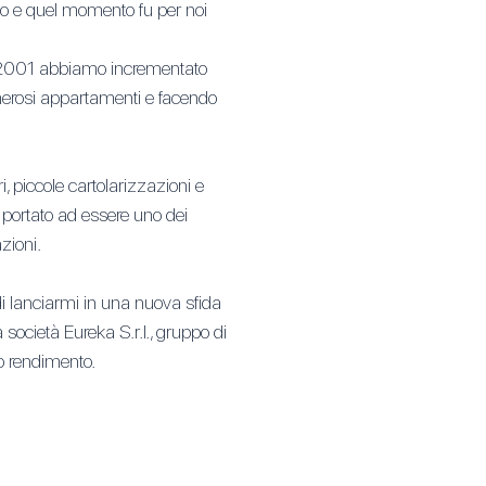
to e quel momento fu per noi
al 2001 abbiamo incrementato
umerosi appartamenti e facendo
i, piccole cartolarizzazioni e
 portato ad essere uno dei
zioni.
 di lanciarmi in una nuova sfida
società Eureka S.r.l., gruppo di
o rendimento.